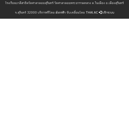
โรงเรียนบาลีสาธิตวัดศาลาลอยสุรินทร์ วัดศาลาลอยพระอารามหลวง ต.ในเมือง อ.เมืองสุรินทร์
จ.สุรินทร์ 32000 บริการฟรีโดย
มังกรฟ้า
ขับเคลื่อนโดย
THAI.AC
เข้าระบบ